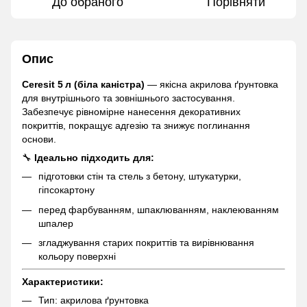
До обраного
Порівняти
Опис
Ceresit 5 л (біла каністра)
— якісна акрилова ґрунтовка
для внутрішнього та зовнішнього застосування.
Забезпечує рівномірне нанесення декоративних
покриттів, покращує адгезію та знижує поглинання
основи.
🔧
Ідеально підходить для:
підготовки стін та стель з бетону, штукатурки,
гіпсокартону
перед фарбуванням, шпаклюванням, наклеюванням
шпалер
згладжування старих покриттів та вирівнювання
кольору поверхні
Характеристики:
Тип: акрилова ґрунтовка