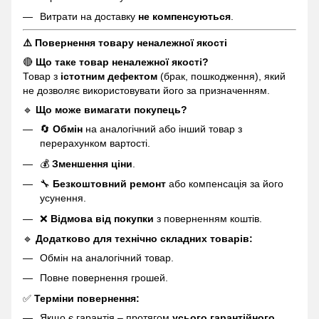
Витрати на доставку
не компенсуються
.
⚠️ Повернення товару неналежної якості
🔴
Що таке товар неналежної якості?
Товар з
істотним дефектом
(брак, пошкодження), який
не дозволяє використовувати його за призначенням.
🔹
Що може вимагати покупець?
🔄
Обмін
на аналогічний або інший товар з
перерахунком вартості.
💰
Зменшення ціни
.
🔧
Безкоштовний ремонт
або компенсація за його
усунення.
❌
Відмова від покупки
з поверненням коштів.
🔹
Додатково для технічно складних товарів:
Обмін на аналогічний товар.
Повне повернення грошей.
✅
Терміни повернення:
Якщо є гарантія – протягом
усього гарантійного