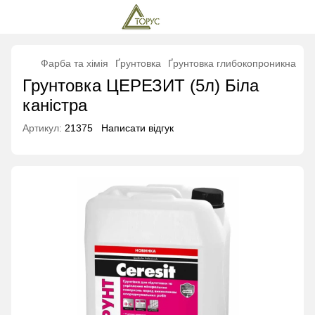
Фарба та хімія
Ґрунтовка
Ґрунтовка глибокопроникна
Ґр
Грунтовка ЦЕРЕЗИТ (5л) Біла
каністра
Артикул:
21375
Написати відгук