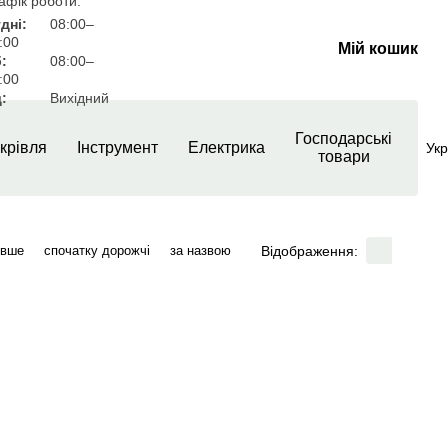
афік роботи:
дні:
08:00–
:00
Мій кошик
:
08:00–
:00
:
Вихідний
Господарські
крівля
Інструмент
Електрика
Укр
товари
Відображення:
евше
спочатку дорожчі
за назвою