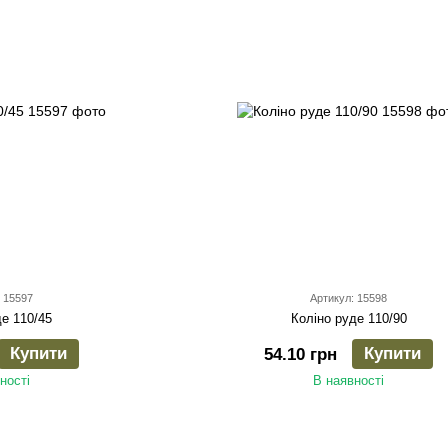
 15597
Артикул: 15598
де 110/45
Коліно руде 110/90
Купити
Купити
54.10 грн
ності
В наявності