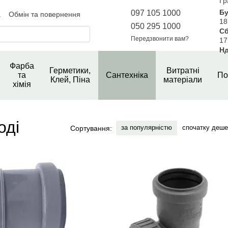
Гр
Бу
097 105 1000
а
Обмін та повернення
18
года користувача
050 295 1000
Сб
Відгуки про магазин
Передзвонити вам?
17
Нд
Фарба
Герметики,
Витратні
та
Сантехніка
По
Клей, Піна
матеріали
хімія
оді
за популярністю
спочатку деш
Сортування: