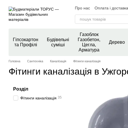
Перейти до основного контенту
Про нас
Оплата і доставк
Контактна інформація
У
Новини магазину
Блог
Газоблок
Гіпсокартон
Будівельні
Газобетон,
Дерево
та Профілі
суміші
Цегла,
Арматура
Головна
Сантехніка
Каналізація
Фітинги каналізація
Фітинги каналізація в Ужгор
Розділ
35
Фітинги каналізація