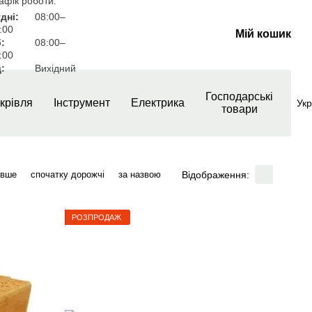
афік роботи:
дні:
08:00–
:00
Мій кошик
:
08:00–
:00
:
Вихідний
Господарські
крівля
Інструмент
Електрика
Укр
товари
Відображення:
евше
спочатку дорожчі
за назвою
РОЗПРОДАЖ