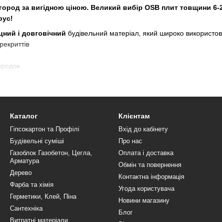
город за вигідною ціною. Великий вибір OSB плит товщини 6-2
рус!
цний і довговічний
будівельний матеріал, який широко використов
рекриттів
ородок
а декоративних елементів
ете
купити ОСБ плиту в Ужгороді
різної товщини та характеристик
підходить для зовнішніх та внутрішніх робіт
иміщень та декоративних конструкцій
Каталог
Клієнтам
 22 мм
– оберіть оптимальний варіант для ваших потреб
Гіпсокартон та Профілі
Вхід до кабінету
 Ужгороду!
Оформляйте замовлення, і ми привеземо ОСБ плиту пря
Будівельні суміші
Про нас
Газоблок Газобетон, Цегла,
Оплата і доставка
араз, щоб отримати консультацію та зробити замовлення!
Арматура
Обмін та повернення
Дерево
Контактна інформація
Фарба та хімія
ита або ОСП стала одним із найбільш затребуваних матеріалів у суча
Угода користувача
Герметики, Клей, Піна
ирокого кола завдань від будівництва каркасних будинків до внутрі
Новини магазину
Сантехніка
а технології виробництва.
Блог
Витратні матеріали