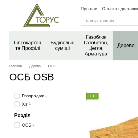
Перейти до основного контенту
Про нас
Оплата і доставк
Контактна інформація
У
Новини магазину
Блог
Газоблок
Гіпсокартон
Будівельні
Газобетон,
Дерево
та Профілі
суміші
Цегла,
Арматура
Головна
Дерево
ОСБ
ОСБ OSB
1
Розпродаж
ХІТ
1
Хіт
Розділ
5
ОСБ