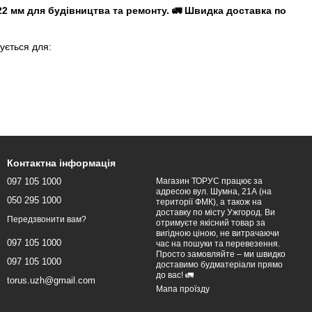
2 мм для будівництва та ремонту. 🚛 Швидка доставка по
ується для:
. В наявності:
Контактна інформація
097 105 1000
Магазин ТОРУС працює за
адресою вул. Шумна, 21А (на
мо до вас на об'єкт.
050 295 1000
території ФМК), а також на
доставку по місту Ужгород. Ви
Передзвонити вам?
отримуєте якісний товар за
вигідною ціною, не витрачаючи
097 105 1000
час на пошуки та перевезення.
Просто замовляйте – ми швидко
097 105 1000
сному будівництві. Її універсальність і доступна ціна роблять
доставимо будматеріали прямо
до вас! 🚛
torus.uzh@gmail.com
шнього оздоблення. Цей матеріал має унікальні властивості
Мапа проїзду