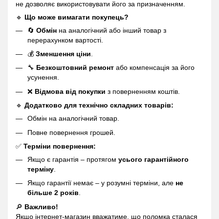
не дозволяє використовувати його за призначенням.
🔹
Що може вимагати покупець?
🔄
Обмін
на аналогічний або інший товар з
перерахунком вартості.
💰
Зменшення ціни
.
🔧
Безкоштовний ремонт
або компенсація за його
усунення.
❌
Відмова від покупки
з поверненням коштів.
🔹
Додатково для технічно складних товарів:
Обмін на аналогічний товар.
Повне повернення грошей.
✅
Терміни повернення:
Якщо є гарантія – протягом
усього гарантійного
терміну
.
Якщо гарантії немає – у розумні терміни, але
не
більше 2 років
.
🔎
Важливо!
Якщо інтернет-магазин вважатиме, що поломка сталася