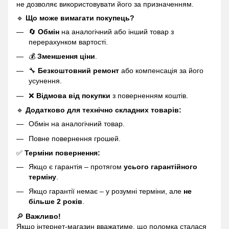
не дозволяє використовувати його за призначенням.
🔹
Що може вимагати покупець?
🔄
Обмін
на аналогічний або інший товар з
перерахунком вартості.
💰
Зменшення ціни
.
🔧
Безкоштовний ремонт
або компенсація за його
усунення.
❌
Відмова від покупки
з поверненням коштів.
🔹
Додатково для технічно складних товарів:
Обмін на аналогічний товар.
Повне повернення грошей.
✅
Терміни повернення:
Якщо є гарантія – протягом
усього гарантійного
терміну
.
Якщо гарантії немає – у розумні терміни, але
не
більше 2 років
.
🔎
Важливо!
Якщо інтернет-магазин вважатиме, що поломка сталася