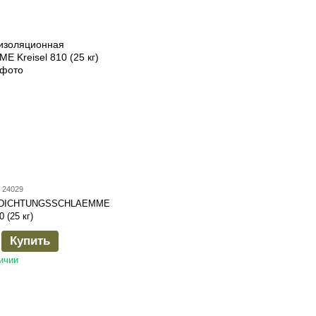
 24029
ая DICHTUNGSSCHLAEMME
0 (25 кг)
Купить
ичии