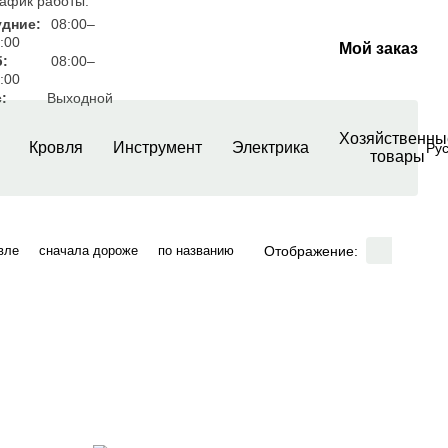
афик работы:
удние:
08:00–
:00
Мой заказ
б:
08:00–
:00
:
Выходной
Хозяйственны
Кровля
Инструмент
Электрика
Ру
товары
Отображение:
вле
сначала дороже
по названию