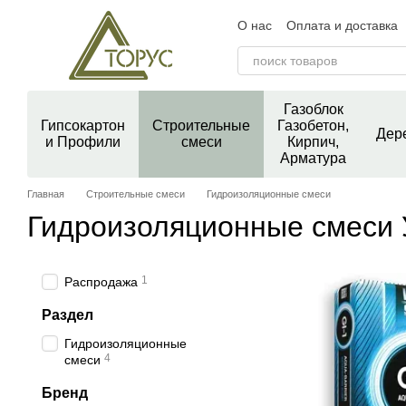
Перейти к основному контенту
О нас
Оплата и доставка
Контактная информация
Пользовательское согла
Блог
Отзывы о магазин
Газоблок
Гипсокартон
Строительные
Газобетон,
Дер
и Профили
смеси
Кирпич,
Арматура
Главная
Строительные смеси
Гидроизоляционные смеси
Гидроизоляционные смеси 
1
Распродажа
Раздел
Гидроизоляционные
4
смеси
Бренд