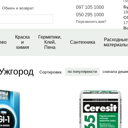
Гр
Б
097 105 1000
Обмен и возврат
18
050 295 1000
С
шение
Новини магазину
Перезвонить вам?
17
е
Вс
Краска
Герметики,
Расходные
ево
и
Клей,
Сантехника
материалы
химия
Пена
Ужгород
по популярности
сначала деше
Сортировка: