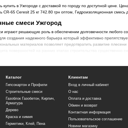
 купить в Ужгороде с доставкой по городу по доступной цене. Цен
 CR-65 Ceresit 25 кг 742.80 грн оптом, Гидроизоляционная смесь д
нные смеси Ужгород
и играют решающую роль в обеспечении долговечности любого со
ля создания надежного барьера который эффективно препятствует 
ональных материалов позволяет предотвратить развитие плесени
щита поверхностей на ранних этапах строительства существенно с
 для ванной комнаты
для отделки мокрых зон необходимо обязательно учитывать специ
протечек в многоквартирных домах помогает избежать серьезных 
Каталог
Клиентам
нном строительном рынке представлены такие востребованные пр
Гипсокартон и Профили
Вход в личный кабинет
нове портландцемента с полимерными добавками
Строительные смеси
О нас
Газоблок Газобетон, Кирпич,
Оплата и доставка
астики в удобных пластиковых ведрах
Арматура
Обмен и возврат
астичные мембраны для зон с риском появления трещин
Дерево
Контактная информация
и для уплотнения структуры бетонного основания
Краска и химия
Пользовательское соглашение
Герметики, Клей, Пена
авов позволяет создать сплошной бесшовный слой который надежно
Новини магазину