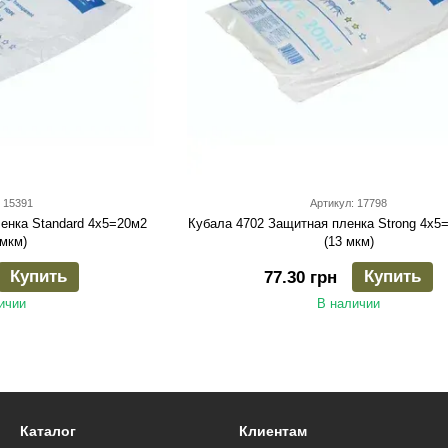
 15391
Артикул: 17798
енка Standard 4х5=20м2
Кубала 4702 Защитная пленка Strong 4х5
 мкм)
(13 мкм)
Купить
Купить
77.30 грн
ичии
В наличии
Каталог
Клиентам