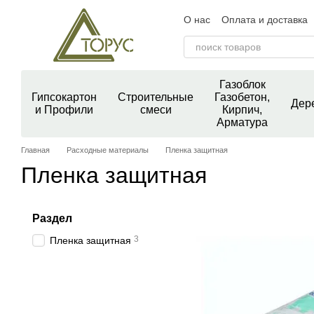
Перейти к основному контенту
О нас
Оплата и доставка
Контактная информация
Пользовательское согла
Блог
Отзывы о магазин
Газоблок
Гипсокартон
Строительные
Газобетон,
Дер
и Профили
смеси
Кирпич,
Арматура
Главная
Расходные материалы
Пленка защитная
Пленка защитная
Раздел
3
Пленка защитная