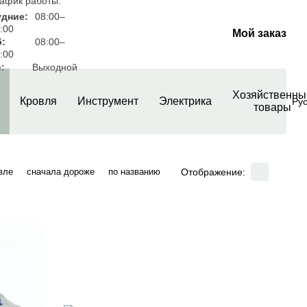
афик работы:
удние:
08:00–
:00
Мой заказ
б:
08:00–
:00
:
Выходной
Хозяйственны
Кровля
Инструмент
Электрика
Ру
товары
Отображение:
вле
сначала дороже
по названию