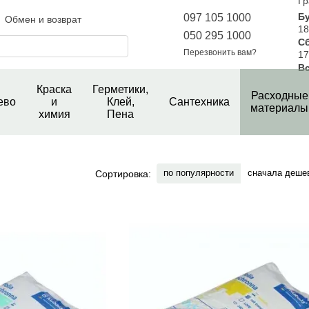
Гр
Б
097 105 1000
Обмен и возврат
18
050 295 1000
С
шение
Новини магазину
Перезвонить вам?
17
е
Вс
Краска
Герметики,
Расходные
ево
и
Клей,
Сантехника
материалы
химия
Пена
по популярности
сначала деше
Сортировка: