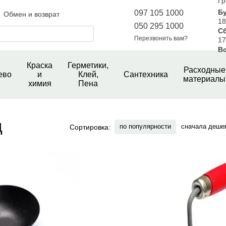
Гр
Б
097 105 1000
Обмен и возврат
18
050 295 1000
С
шение
Новини магазину
Перезвонить вам?
17
е
Вс
Краска
Герметики,
Расходные
ево
и
Клей,
Сантехника
материалы
химия
Пена
д
по популярности
сначала деше
Сортировка: