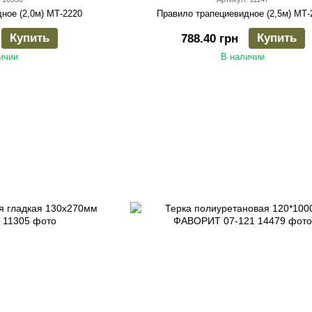
ное (2,0м) МТ-2220
Правило трапециевидное (2,5м) МТ-
Купить
Купить
788.40 грн
ичии
В наличии