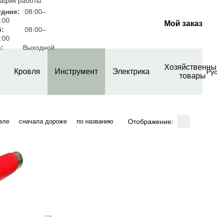
афик работы:
удние:
08:00–
:00
Мой заказ
б:
08:00–
:00
:
Выходной
Хозяйственны
Кровля
Инструмент
Электрика
Ру
товары
Отображение:
вле
сначала дороже
по названию