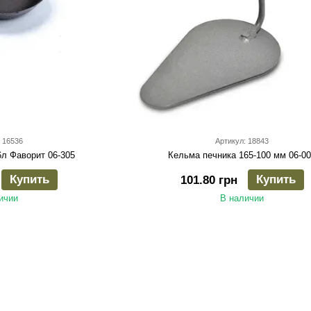
 16536
Артикул: 18843
6л Фаворит 06-305
Кельма печника 165-100 мм 06-0
Купить
Купить
101.80 грн
ичии
В наличии