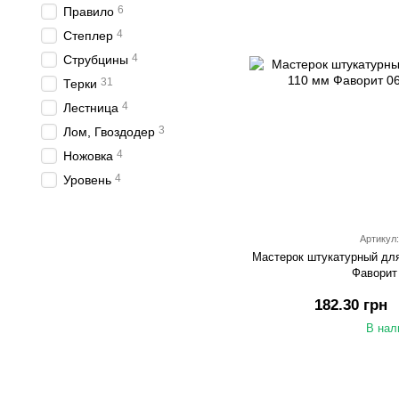
6
Правило
4
Степлер
4
Струбцины
31
Терки
4
Лестница
3
Лом, Гвоздодер
4
Ножовка
4
Уровень
Артикул:
Мастерок штукатурный для
Фаворит
182.30 грн
В нал