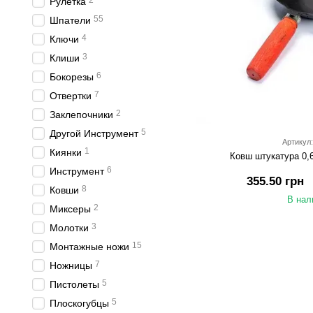
2
Рулетка
55
Шпатели
4
Ключи
3
Клиши
6
Бокорезы
7
Отвертки
2
Заклепочники
5
Другой Инструмент
Артикул:
1
Киянки
Ковш штукатура 0,
6
Инструмент
355.50 грн
8
Ковши
В нал
2
Миксеры
3
Молотки
15
Монтажные ножи
7
Ножницы
5
Пистолеты
5
Плоскогубцы