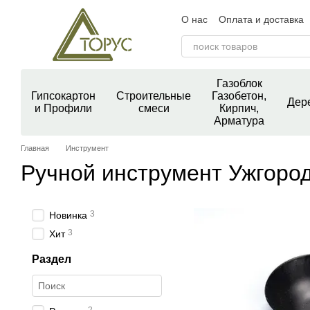
Перейти к основному контенту
О нас
Оплата и доставка
Контактная информация
Пользовательское согла
Блог
Отзывы о магазин
Газоблок
Гипсокартон
Строительные
Газобетон,
Дер
и Профили
смеси
Кирпич,
Арматура
Главная
Инструмент
Ручной инструмент Ужгоро
3
Новинка
3
Хит
Раздел