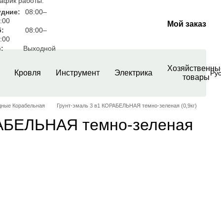
афик работы:
удние:
08:00–
:00
Мой заказ
б:
08:00–
:00
:
Выходной
Хозяйственны
Кровля
Инструмент
Электрика
Ру
товары
дные Корабельная
Грунт-эмаль 3 в1 КОРАБЕЛЬНАЯ темно-зеленая (0,9кг)
РАБЕЛЬНАЯ темно-зеленая