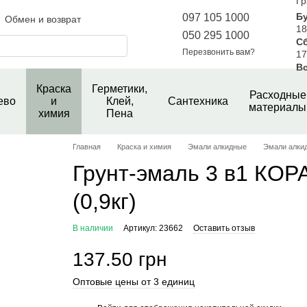
Гр
Б
097 105 1000
Обмен и возврат
18
050 295 1000
С
шение
Новини магазину
Перезвонить вам?
17
е
Вс
Краска
Герметики,
Расходные
ево
и
Клей,
Сантехника
материалы
химия
Пена
Главная
Краска и химия
Эмали алкидные
Эмали алки
Грунт-эмаль 3 в1 КО
(0,9кг)
В наличии
Артикул: 23662
Оставить отзыв
137.50 грн
Оптовые цены от 3 единиц