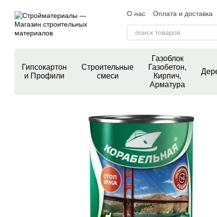
Перейти к основному контенту
О нас
Оплата и доставка
Контактная информация
Пользовательское согла
Блог
Отзывы о магазин
Газоблок
Гипсокартон
Строительные
Газобетон,
Дер
и Профили
смеси
Кирпич,
Арматура