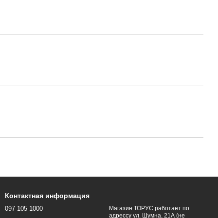
Контактная информация
097 105 1000
Магазин ТОРУС работает по
адрессу ул. Шумна, 21А (не