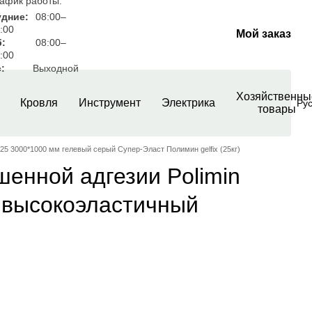
афик работы:
удние:
08:00–
:00
Мой заказ
б:
08:00–
:00
:
Выходной
Хозяйственны
Кровля
Инструмент
Электрика
Ру
товары
25 3000*1000 мм гелевый серый Супер-Эласт Полимин gelfix (25кг)
шенной адгезии Polimin
) высокоэластичный