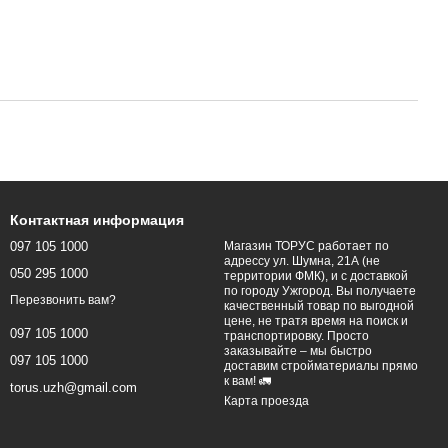
Контактная информация
097 105 1000
Магазин ТОРУС работает по
адрессу ул. Шумна, 21А (не
050 295 1000
территории ФМК), и с доставкой
по городу Ужгород. Вы получаете
Перезвонить вам?
качественный товар по выгодной
цене, не тратя время на поиск и
097 105 1000
транспортировку. Просто
заказывайте – мы быстро
097 105 1000
доставим стройматериалы прямо
к вам! 🚛
torus.uzh@gmail.com
Карта проезда