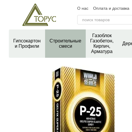
Перейти к основному контенту
О нас
Оплата и доставка
Контактная информация
Пользовательское согла
Блог
Отзывы о магазин
Газоблок
Гипсокартон
Строительные
Газобетон,
Дер
и Профили
смеси
Кирпич,
Арматура