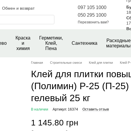
Гр
Б
097 105 1000
Обмен и возврат
18
050 295 1000
С
шение
Новини магазину
Перезвонить вам?
17
е
Вс
Краска
Герметики,
Расходные
ево
и
Клей,
Сантехника
материалы
химия
Пена
Главная
Строительные смеси
Клей для плитки
Клей P-
Клей для плитки повы
(Полимин) P-25 (П-25
гелевый 25 кг
В наличии
Артикул: 16374
Оставить отзыв
1 145.80 грн